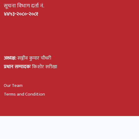
सूचना विभाग दर्ता नं.
४४५३-२०८०-२०८१
अध्यक्ष:
सञ्जीव कुमार चौधरी
प्रधान सम्पादकः
किशोर सरीखा
Our Team
Terms and Condition
© All Rights Reserved, Rato Kagaj
Design and SEO by: Ftech Nepal