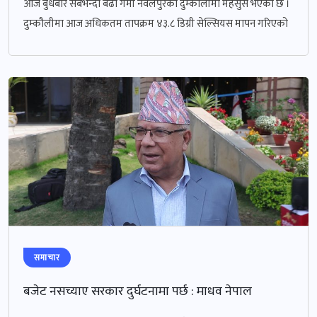
आज बुधबार सबैभन्दा बढी गर्मी नवलपुरको दुम्कौलीमा महसुस भएको छ ।
दुम्कौलीमा आज अधिकतम तापक्रम ४३.८ डिग्री सेल्सियस मापन गरिएको
समाचार
बजेट नसच्याए सरकार दुर्घटनामा पर्छ : माधव नेपाल