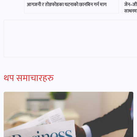
आगजनी र तोडफोडका घटनाको छानबिन गर्न माग
जेन–जी
साधनमा 
थप समाचारहरु