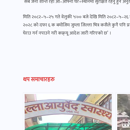
सबै जना शान्त रही आ–आफ्नो घर÷स्थानमा सुरक्षित रहनु हुन अनुरो
मिति २०८२–५–२५ गते वेलुकी ५ः०० बजे देखि मिति २०८२–५–२६ गत
२०२८ को दफा ६ क बमोजिम जुम्ला जिल्ला भित्र कसैले कुनै पनि प्रक
घेराउ गर्न नपाउने गरी कफ्र्यू आदेश जारी गरिएको छ’ ।
थप समाचारहरु