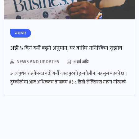
समाचार
अझै ५ दिन गर्मी बढ्ने अनुमान, घर बाहिर ननिस्किन सुझाव
NEWS AND UPDATES
४ वर्ष अघि
आज बुधबार सबैभन्दा बढी गर्मी नवलपुरको दुम्कौलीमा महसुस भएको छ ।
दुम्कौलीमा आज अधिकतम तापक्रम ४३.८ डिग्री सेल्सियस मापन गरिएको