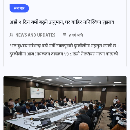
समाचार
अझै ५ दिन गर्मी बढ्ने अनुमान, घर बाहिर ननिस्किन सुझाव
NEWS AND UPDATES
४ वर्ष अघि
आज बुधबार सबैभन्दा बढी गर्मी नवलपुरको दुम्कौलीमा महसुस भएको छ ।
दुम्कौलीमा आज अधिकतम तापक्रम ४३.८ डिग्री सेल्सियस मापन गरिएको