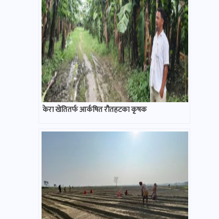
केरा खेतितर्फ आर्कषित रौतहटका कृषक