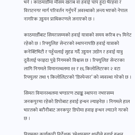
भने । काठमाडौँमा मौसम खराब वा हवाई चाप हुँदा भैरहवा र
विराटनगर मार्ग परिवर्तन गर्नुपर्ने अवस्थाको अन्त्य भएको नेपाल
नागरिक उड्डयन प्राधिकरणले जनाएको छ ।
काठमाडौँबाट सिमरासम्मको हवाई यात्राको समय करिब १५ मिनेट
रहेको छ । रिफ्युलिङ सेन्टरको स्थापनापछि हवाई यात्राको
कनेक्टिभिटी र पहुँचलाई सुदृढ गर्दै उड्डयन उद्योग र हवाई यात्रु
दुवैलाई फाइदा पुग्ने निगमको विश्वास छ । रिफ्युलिङ सेन्टरका
लागि निगमले विमानस्थलमा ११ र १६ किलोलिटरका २ वटा
रिफ्युलर तथा ९ किलोलिटरको ‘डिस्पेन्सर’ को व्यवस्था गरेको छ ।
सिमरा विमानस्थलमा भण्डारण ट्याङ्क स्थापना नभएसम्म
जनकपुरमा रहेको डिपोबाट हवाई इन्धन ल्याइनेछ । निगमले हाल
भारतको बरौनीबाट जनकपुर डिपोमा हवाइ इन्धन ल्याउने गरको
छ ।
निगमका कार्यकारी निर्देशक उमेशप्रसाद थानीले हवाई इन्धन