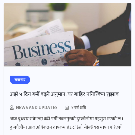
समाचार
अझै ५ दिन गर्मी बढ्ने अनुमान, घर बाहिर ननिस्किन सुझाव
NEWS AND UPDATES
४ वर्ष अघि
आज बुधबार सबैभन्दा बढी गर्मी नवलपुरको दुम्कौलीमा महसुस भएको छ ।
दुम्कौलीमा आज अधिकतम तापक्रम ४३.८ डिग्री सेल्सियस मापन गरिएको