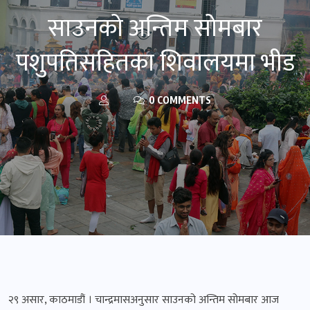
साउनको अन्तिम सोमबार
पशुपतिसहितका शिवालयमा भीड
0 COMMENTS
२९ असार, काठमाडौं । चान्द्रमासअनुसार साउनको अन्तिम सोमबार आज