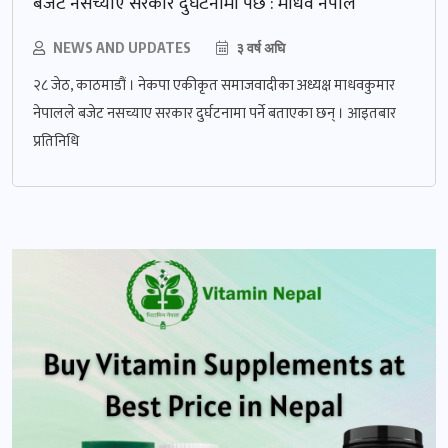
बजेट नसच्याए सरकार दुर्घटनामा पर्छ : माधव नेपाल
NEWS AND UPDATES
३ वर्ष अघि
२८ जेठ, काठमाडौं । नेकपा एकीकृत समाजवादीका अध्यक्ष माधवकुमार
नेपालले बजेट नसच्याए सरकार दुर्घटनामा पर्ने बताएका छन् । आइतबार
प्रतिनिधि