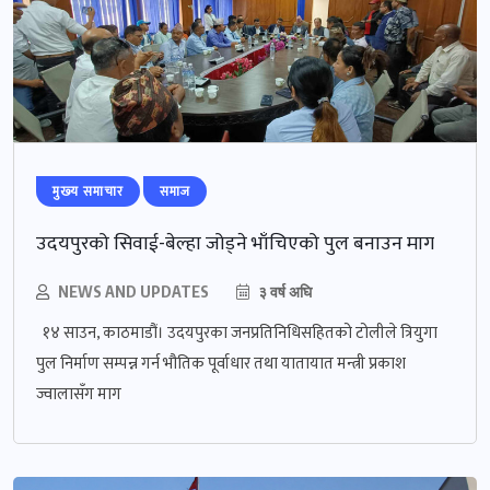
मुख्‍य समाचार
समाज
उदयपुरको सिवाई-बेल्हा जोड्‍ने भाँचिएको पुल बनाउन माग
NEWS AND UPDATES
३ वर्ष अघि
१४ साउन, काठमाडौं। उदयपुरका जनप्रतिनिधिसहितको टोलीले त्रियुगा
पुल निर्माण सम्पन्न गर्न भौतिक पूर्वाधार तथा यातायात मन्त्री प्रकाश
ज्वालासँग माग