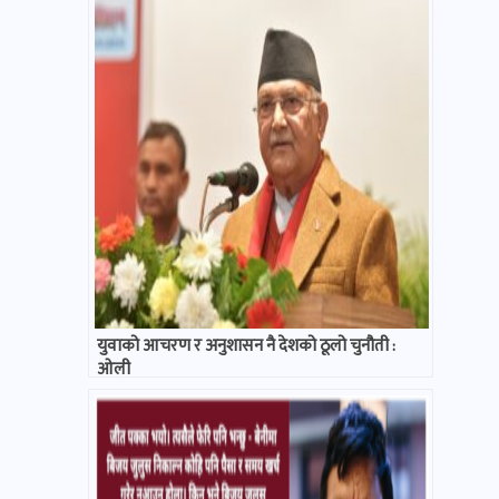
युवाको आचरण र अनुशासन नै देशको ठूलो चुनौती :
ओली