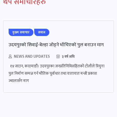
थप समाचारहरु
मुख्‍य समाचार
समाज
उदयपुरको सिवाई-बेल्हा जोड्‍ने भाँचिएको पुल बनाउन माग
NEWS AND UPDATES
३ वर्ष अघि
१४ साउन, काठमाडौं। उदयपुरका जनप्रतिनिधिसहितको टोलीले त्रियुगा
पुल निर्माण सम्पन्न गर्न भौतिक पूर्वाधार तथा यातायात मन्त्री प्रकाश
ज्वालासँग माग