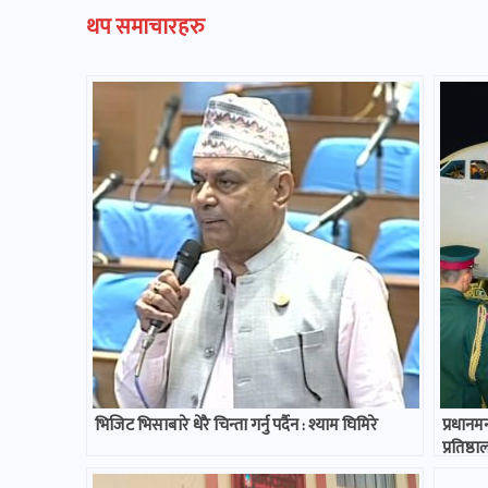
थप समाचारहरु
भिजिट भिसाबारे धेरै चिन्ता गर्नु पर्दैन : श्याम घिमिरे
प्रधानमन
प्रतिष्