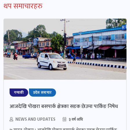
थप समाचारहरु
गण्डकी
प्रदेस समाचार
आजदेखि पोखरा बसपार्क क्षेत्रका सडक छेउमा पार्किङ निषेध
NEWS AND UPDATES
३ वर्ष अघि