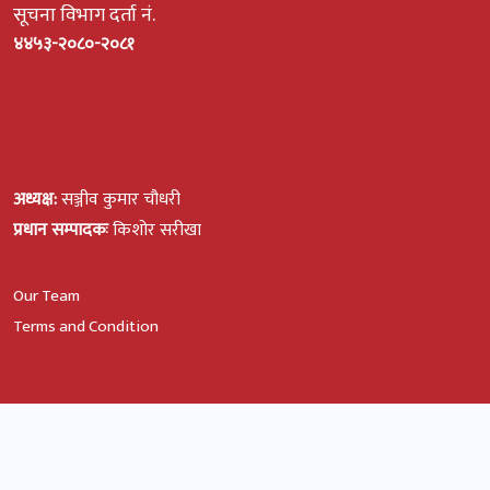
सूचना विभाग दर्ता नं.
४४५३-२०८०-२०८१
अध्यक्ष:
सञ्जीव कुमार चौधरी
प्रधान सम्पादकः
किशोर सरीखा
Our Team
Terms and Condition
© All Rights Reserved, Rato Kagaj
Design and SEO by: Ftech Nepal