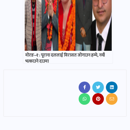
मोरङ–१ : पूराना दललाई विरासत जोगाउन हम्मे, नयाँ
भत्काउने दाउमा