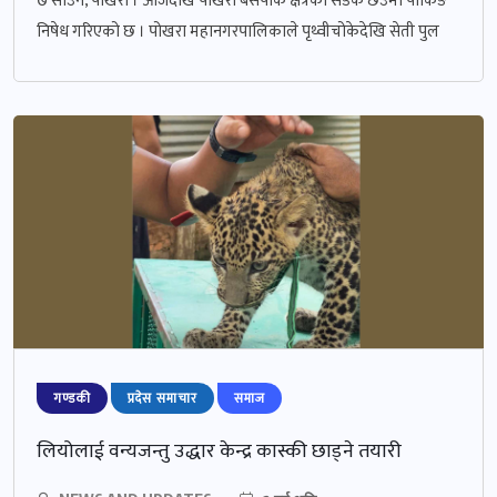
७ साउन, पोखरा । आजदेखि पोखरा बसपार्क क्षेत्रका सडक छेउमा पार्किङ
निषेध गरिएको छ । पोखरा महानगरपालिकाले पृथ्वीचोकेदेखि सेती पुल
गण्डकी
प्रदेस समाचार
समाज
लियोलाई वन्यजन्तु उद्धार केन्द्र कास्की छाड्ने तयारी