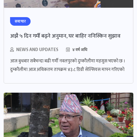
समाचार
अझै ५ दिन गर्मी बढ्ने अनुमान, घर बाहिर ननिस्किन सुझाव
NEWS AND UPDATES
४ वर्ष अघि
आज बुधबार सबैभन्दा बढी गर्मी नवलपुरको दुम्कौलीमा महसुस भएको छ ।
दुम्कौलीमा आज अधिकतम तापक्रम ४३.८ डिग्री सेल्सियस मापन गरिएको