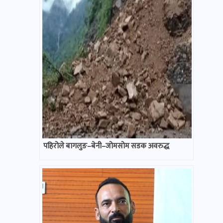
पहिरोले बागलुङ–बेनी–जोमसोम सडक अवरुद्ध