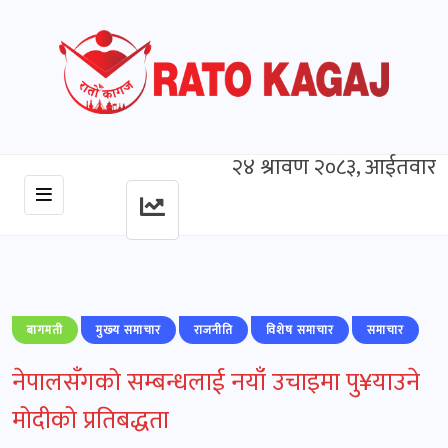
२४ श्रावण २०८३, आईतवार
बागमती
मुख्‍य समाचार
राजनीति
विशेष समाचार
समाचार
नेपालसँगको सम्बन्धलाई नयाँ उचाइमा पु¥याउने
मोदीको प्रतिबद्धता