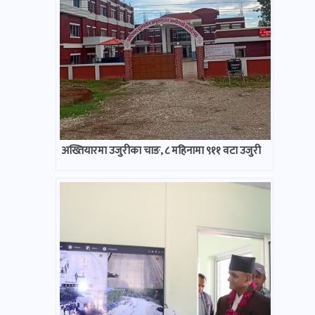
अख्तियारमा उजुरीका चाङ, ८ महिनामा ९११ वटा उजुरी