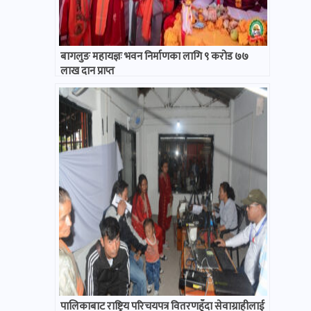
बागलुङ महायज्ञः भवन निर्माणका लागि ९ करोड ७७
लाख दान प्राप्त
पालिकाबाट राष्ट्रिय परिचयपत्र वितरणहुँदा सेवाग्राहीलाई