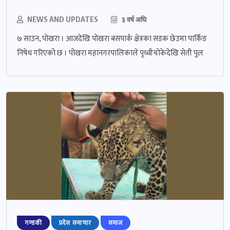
NEWS AND UPDATES
३ वर्ष अघि
७ साउन, पोखरा । आजदेखि पोखरा बसपार्क क्षेत्रका सडक छेउमा पार्किङ
निषेध गरिएको छ । पोखरा महानगरपालिकाले पृथ्वीचोकेदेखि सेती पुल
गण्डकी
प्रदेस समाचार
समाज