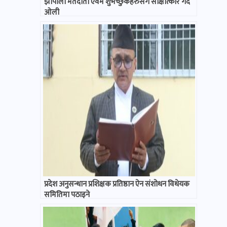
झापाली मतदाता एवम शुभेच्छुकहरुसँग साक्षात्कार गर्दै
ओली
प्रदेश अनुसन्धान प्रशिक्षक प्रतिष्ठान ऐन संशोधन विधेयक
समितिमा पठाइने