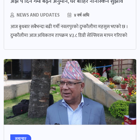
अझै ५ दिन गर्मी बढ्ने अनुमान, घर बाहिर ननिस्किन सुझाव
NEWS AND UPDATES
४ वर्ष अघि
आज बुधबार सबैभन्दा बढी गर्मी नवलपुरको दुम्कौलीमा महसुस भएको छ ।
दुम्कौलीमा आज अधिकतम तापक्रम ४३.८ डिग्री सेल्सियस मापन गरिएको
समाचार