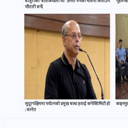
बाजुराको ‘बसिबियाँलो घर’ अन्तर मनका भावना बिसाउने
गृहमन्त
चौतारी बन्दै
सुदूरपश्चिममा पर्यटनको प्रमुख बाधा हवाई कनेक्टिभिटी हो
कञ्चनप
: बस्नेत