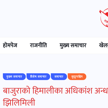
होमपेज
राजनीति
मुख्‍य समाचार
खेल
मुख्‍य समाचार
विशेष समाचार
समाचार
सुदूरपश्चिम
बाजुराको हिमालीका अधिकांश अन्ध
झिलिमिली