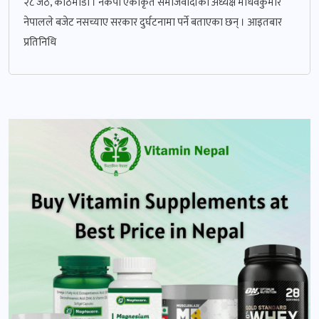
२८ जेठ, काठमाडौं । नेकपा एकीकृत समाजवादीका अध्यक्ष माधवकुमार
नेपालले बजेट नसच्याए सरकार दुर्घटनामा पर्ने बताएका छन् । आइतबार
प्रतिनिधि