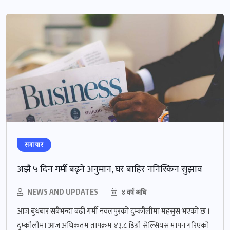
समाचार
अझै ५ दिन गर्मी बढ्ने अनुमान, घर बाहिर ननिस्किन सुझाव
NEWS AND UPDATES
४ वर्ष अघि
आज बुधबार सबैभन्दा बढी गर्मी नवलपुरको दुम्कौलीमा महसुस भएको छ ।
दुम्कौलीमा आज अधिकतम तापक्रम ४३.८ डिग्री सेल्सियस मापन गरिएको