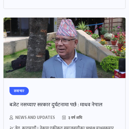
समाचार
बजेट नसच्याए सरकार दुर्घटनामा पर्छ : माधव नेपाल
NEWS AND UPDATES
३ वर्ष अघि
२८ जेठ, काठमाडौं । नेकपा एकीकृत समाजवादीका अध्यक्ष माधवकुमार