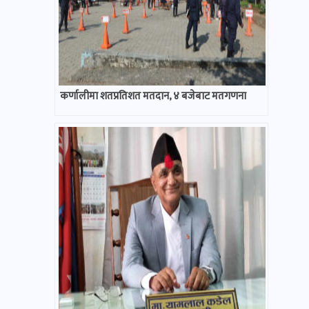
कर्णालीमा शतप्रतिशत मतदान, ४ बजेबाट मतगणना