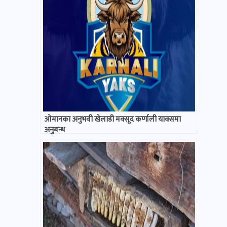
ओमानका अनुभवी खेलाडी मक्सूद कर्णाली याक्समा
अनुबन्ध