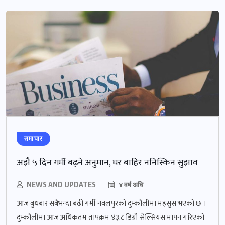
समाचार
अझै ५ दिन गर्मी बढ्ने अनुमान, घर बाहिर ननिस्किन सुझाव
NEWS AND UPDATES
४ वर्ष अघि
आज बुधबार सबैभन्दा बढी गर्मी नवलपुरको दुम्कौलीमा महसुस भएको छ ।
दुम्कौलीमा आज अधिकतम तापक्रम ४३.८ डिग्री सेल्सियस मापन गरिएको