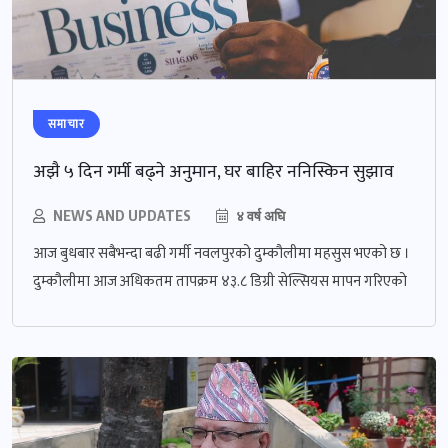
समाचार
अझै ५ दिन गर्मी बढ्ने अनुमान, घर बाहिर ननिस्किन सुझाव
NEWS AND UPDATES
४ वर्ष अघि
आज बुधबार सबैभन्दा बढी गर्मी नवलपुरको दुम्कौलीमा महसुस भएको छ ।
दुम्कौलीमा आज अधिकतम तापक्रम ४३.८ डिग्री सेल्सियस मापन गरिएको