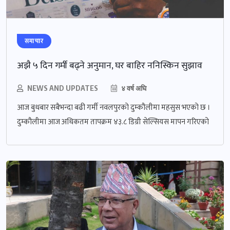
समाचार
अझै ५ दिन गर्मी बढ्ने अनुमान, घर बाहिर ननिस्किन सुझाव
NEWS AND UPDATES
४ वर्ष अघि
आज बुधबार सबैभन्दा बढी गर्मी नवलपुरको दुम्कौलीमा महसुस भएको छ ।
दुम्कौलीमा आज अधिकतम तापक्रम ४३.८ डिग्री सेल्सियस मापन गरिएको