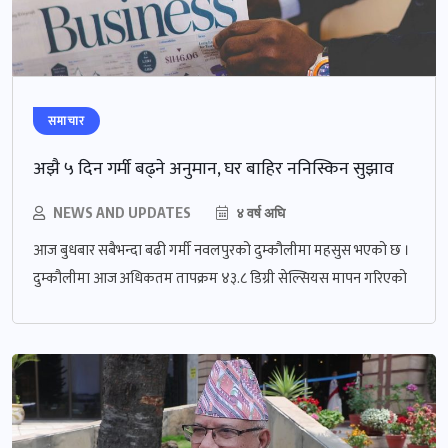
समाचार
अझै ५ दिन गर्मी बढ्ने अनुमान, घर बाहिर ननिस्किन सुझाव
NEWS AND UPDATES
४ वर्ष अघि
आज बुधबार सबैभन्दा बढी गर्मी नवलपुरको दुम्कौलीमा महसुस भएको छ ।
दुम्कौलीमा आज अधिकतम तापक्रम ४३.८ डिग्री सेल्सियस मापन गरिएको