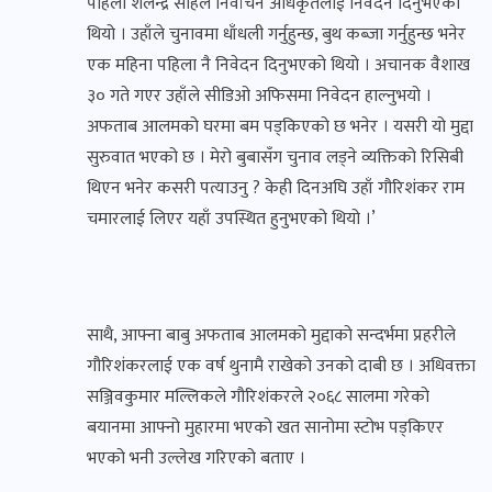
पहिला शैलेन्द्र साहले निर्वाचन अधिकृतलाई निवेदन दिनुभएको
थियो । उहाँले चुनावमा धाँधली गर्नुहुन्छ, बुथ कब्जा गर्नुहुन्छ भनेर
एक महिना पहिला नै निवेदन दिनुभएको थियो । अचानक वैशाख
३० गते गएर उहाँले सीडिओ अफिसमा निवेदन हाल्नुभयो ।
अफताब आलमको घरमा बम पड्किएको छ भनेर । यसरी यो मुद्दा
सुरुवात भएको छ । मेरो बुबासँग चुनाव लड्ने व्यक्तिको रिसिबी
थिएन भनेर कसरी पत्याउनु ? केही दिनअघि उहाँ गौरिशंकर राम
चमारलाई लिएर यहाँ उपस्थित हुनुभएको थियो ।’
साथै, आफ्ना बाबु अफताब आलमको मुद्दाको सन्दर्भमा प्रहरीले
गौरिशंकरलाई एक वर्ष थुनामै राखेको उनको दाबी छ । अधिवक्ता
सञ्जिवकुमार मल्लिकले गौरिशंकरले २०६८ सालमा गरेको
बयानमा आफ्नो मुहारमा भएको खत सानोमा स्टोभ पड्किएर
भएको भनी उल्लेख गरिएको बताए ।