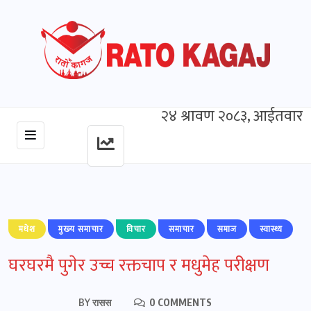
२४ श्रावण २०८३, आईतवार
मधेश
मुख्‍य समाचार
विचार
समाचार
समाज
स्वास्थ्य
घरघरमै पुगेर उच्च रक्तचाप र मधुमेह परीक्षण
BY
रासस
0 COMMENTS