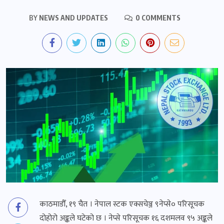
BY
NEWS AND UPDATES
0 COMMENTS
काठमाडौँ, १९ चैत । नेपाल स्टक एक्सचेञ्ज ९नेप्से० परिसूचक
दोहोरो अङ्कले घटेको छ । नेप्से परिसूचक १६ दशमलव ९५ अङ्कले