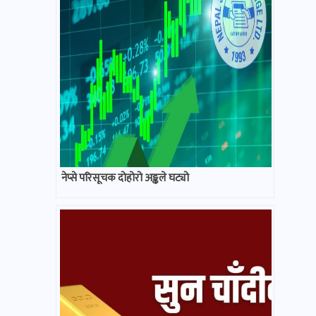
नेप्से परिसूचक दोहोरो अङ्कले घट्यो