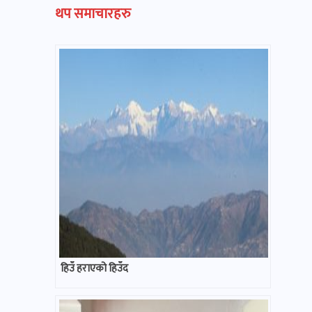
थप समाचारहरु
हिउँ हराएको हिउँद