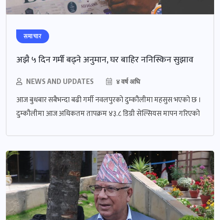
समाचार
अझै ५ दिन गर्मी बढ्ने अनुमान, घर बाहिर ननिस्किन सुझाव
NEWS AND UPDATES
४ वर्ष अघि
आज बुधबार सबैभन्दा बढी गर्मी नवलपुरको दुम्कौलीमा महसुस भएको छ ।
दुम्कौलीमा आज अधिकतम तापक्रम ४३.८ डिग्री सेल्सियस मापन गरिएको