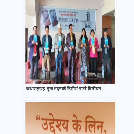
कथासङ्ग्रह ‘मुना मदनको डिभोर्स पार्टी’ विमोचन