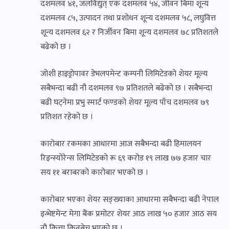
दशमलव ४१, जलविद्युत् एक दशमलव ५४, जीवन बिमा शून्य
दशमलव ८५, उत्पादन तथा प्रशोधन शून्य दशमलव ५८, लघुवित्त
शून्य दशमलव ६२ र निर्जीवन बिमा शून्य दशमलव ७८ प्रतिशतले
बढेको छ ।
जोशी हाइड्रोपावर डेभलपमेन्ट कम्पनी लिमिटेडको शेयर मूल्य
सबैभन्दा बढी नौ दशमलव ९७ प्रतिशतले बढेको छ । सबैभन्दा
बढी घट्नेमा प्रभु स्मार्ट फण्डको शेयर मूल्य पाँच दशमलव ७९
प्रतिशत रहेको छ ।
कारोबार रकमका आधारमा आज सबैभन्दा बढी हिमालयन
रिइन्स्योरेन्स लिमिटेडको रू ६९ करोड १९ लाख ७७ हजार चार
सय ११ बराबरको कारोबार भएको छ ।
कारोबार भएका शेयर सङ्ख्याका आधारमा सबैभन्दा बढी नेपाल
इन्भेष्टमेन्ट मेगा बैंक प्रमोटर शेयर आठ लाख ५० हजार आठ सय
नौ कित्ता किनबेच भएको छ ।