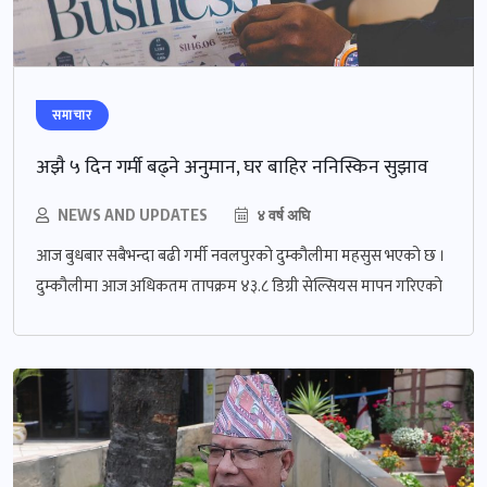
समाचार
अझै ५ दिन गर्मी बढ्ने अनुमान, घर बाहिर ननिस्किन सुझाव
NEWS AND UPDATES
४ वर्ष अघि
आज बुधबार सबैभन्दा बढी गर्मी नवलपुरको दुम्कौलीमा महसुस भएको छ ।
दुम्कौलीमा आज अधिकतम तापक्रम ४३.८ डिग्री सेल्सियस मापन गरिएको