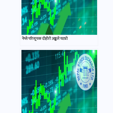
नेप्से परिसूचक दोहोरो अङ्कले घट्यो