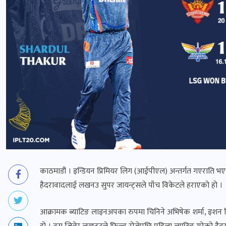
काठमाडौं । इन्डियन प्रिमियर लिग (आईपीएल) अन्तर्गत गएराति भ
हैदरावादलाई लखनउ सुपर जायन्ट्सले पाँच विकेटले हराएको हो ।
आक्रामक ब्याटिङ लाइनअपका रुपमा चिनिने अभिषेक शर्मा, इशन क