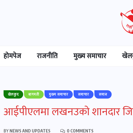
होमपेज
राजनीति
मुख्‍य समाचार
खेल
खेलकुद
बागमती
मुख्‍य समाचार
समाचार
समाज
आईपीएलमा लखनउको शानदार ज
BY
NEWS AND UPDATES
0 COMMENTS