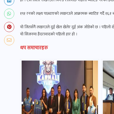
हो । टस जितेर लखनउले फिल्ड रोजेपछि पहिला ब्याटिङ गरेको हैद
१९१ रनको लक्ष्य पछ्याएको लखनउले आक्रामक ब्याटिङ गर्दै १६.१
यो जितसँगै लखनउले दुई खेल खेलेर दुई अंक जोडेको छ । पहिलो 
यो सिजनमा हैदरावादको पहिलो हार हो ।
थप समाचारहरु