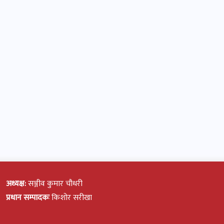
अध्यक्ष:
सञ्जीव कुमार चौधरी
प्रधान सम्पादकः
किशोर सरीखा