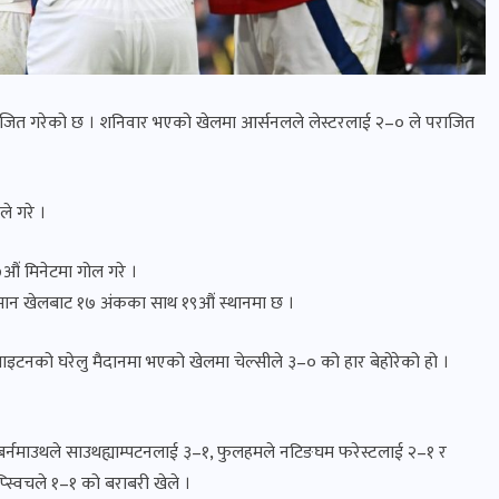
पराजित गरेको छ । शनिवार भएको खेलमा आर्सनलले लेस्टरलाई २–० ले पराजित
े गरे ।
औं मिनेटमा गोल गरे ।
समान खेलबाट १७ अंकका साथ १९औं स्थानमा छ ।
्राइटनको घरेलु मैदानमा भएको खेलमा चेल्सीले ३–० को हार बेहोरेको हो ।
१–०, बर्नमाउथले साउथह्याम्पटनलाई ३–१, फुलहमले नटिङघम फरेस्टलाई २–१ र
्स्विचले १–१ को बराबरी खेले ।