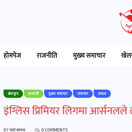
होमपेज
राजनीति
मुख्‍य समाचार
खेल
खेलकुद
बागमती
मुख्‍य समाचार
समाचार
समाज
इंग्लिस प्रिमियर लिगमा आर्सनलले 
BY
रातो कागज
0 COMMENTS