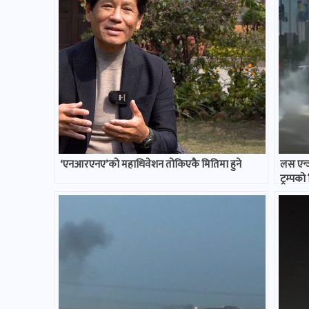
‘एनआरएनए’को महाधिवेशन तोकिएकै मितिमा हुने
लस एन्
ट्रम्पक