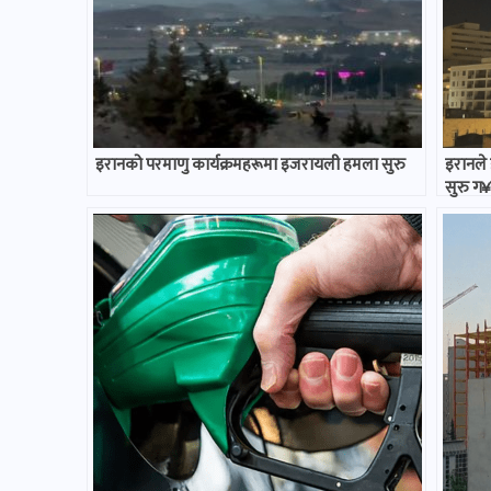
इरानको परमाणु कार्यक्रमहरूमा इजरायली हमला सुरु
इरानले
सुरु ग¥