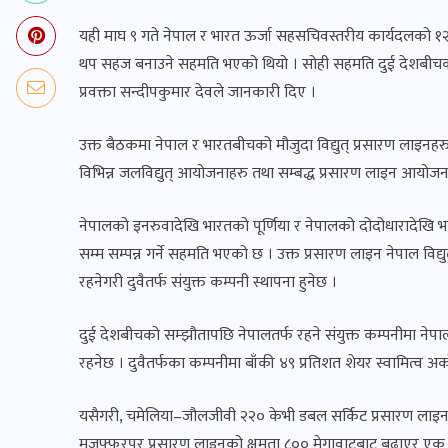
यही माघ ९ गते नेपाल र भारत ऊर्जा सहसचिवस्तरीय कार्यदलको १२औ
थप सहज बनाउने सहमति भएको थियो । सोही सहमति दुई देशबीचका 
प्रवक्ता सन्दीपकुमार देवले जानकारी दिए ।
उक्त बैठकमा नेपाल र भारतबीचको मौजुदा विद्युत् प्रसारण लाइनहरु
विभिन्न जलविद्युत् आयोजनाहरु तथा सम्बद्ध प्रसारण लाइन आयोज
नेपालको इनरुवादेखि भारतको पूर्णिया र नेपालको दोदोधारादेखि भ
सम्म सम्पन्न गर्ने सहमति भएको छ । उक्त प्रसारण लाइन नेपाल विद्य
रहनेगरी दुवैतर्फ संयुक्त कम्पनी स्थापना हुनेछ ।
दुई देशबीचको सम्झौतापछि नेपालतर्फ रहने संयुक्त कम्पनीमा नेपा
रहनेछ । दुवैतर्फका कम्पनीमा बाँकी ४९ प्रतिशत शेयर स्वामित्व अर्क
यसैगरी, चमेलिया–जौलजीवी २२० केभी डबल सर्किट प्रसारण लाइनक
मुजफ्फरपुर प्रसारण लाइनको क्षमता ८०० मेगावाटबाट बढाएर एक ह