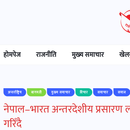
होमपेज
राजनीति
मुख्‍य समाचार
खेल
अन्तर्राष्ट्रिय
बागमती
मुख्‍य समाचार
विचार
समाचार
समाज
नेपाल–भारत अन्तरदेशीय प्रसारण ल
गरिँदै