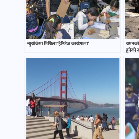
न्युयोर्कमा मिथिला ‘हेरिटेज कार्यशाला’
यमनको इ
हुनेको स