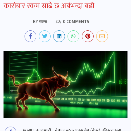
कारोबार रकम साढे छ अर्बभन्दा बढी
BY
रासस
0 COMMENTS
७ माघ, काठमाडौँ । नेपाल स्टक एक्सचेञ्ज (नेप्से) परिसूचकमा