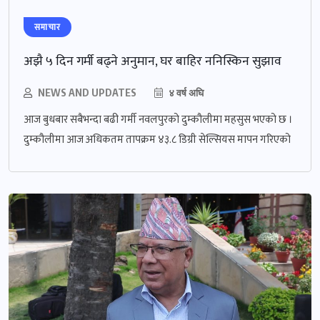
समाचार
अझै ५ दिन गर्मी बढ्ने अनुमान, घर बाहिर ननिस्किन सुझाव
NEWS AND UPDATES
४ वर्ष अघि
आज बुधबार सबैभन्दा बढी गर्मी नवलपुरको दुम्कौलीमा महसुस भएको छ ।
दुम्कौलीमा आज अधिकतम तापक्रम ४३.८ डिग्री सेल्सियस मापन गरिएको