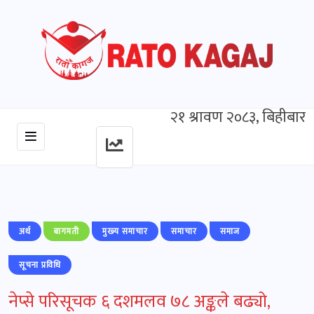
२१ श्रावण २०८३, बिहीबार
अर्थ
बागमती
मुख्‍य समाचार
समाचार
समाज
सूचना प्रविधि
नेप्से परिसूचक ६ दशमलव ७८ अङ्कले बढ्यो,