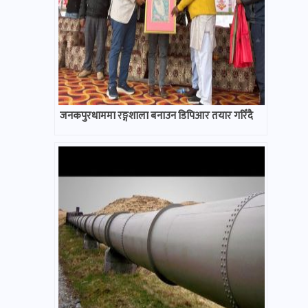
जनकपुरधाममा रङ्गशाला बनाउन डिपिआर तयार गरिँदै