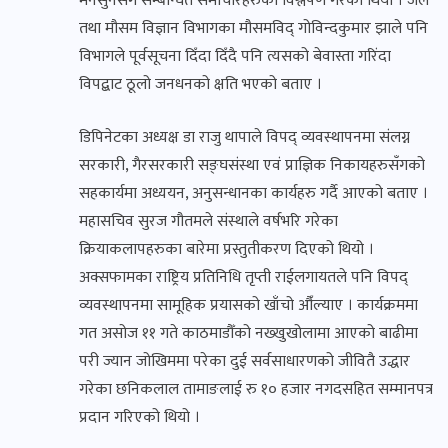
मनसुनसँग सम्बन्धित समाचारहरुको विश्लेषण गरेको थियो । जल
तथा मौसम विज्ञान विभागका मौसमविद् गोविन्दकुमार झाले पनि
विभागले पूर्वसूचना दिँदा दिँदै पनि त्यसको बेवास्ता गरिंदा
विपद्बाट ठूलो जनधनको क्षति भएको बताए ।
डिपिनेटका अध्यक्ष डा राजु थापाले विपद् व्यवस्थापनमा संलग्न
सरकारी, गैरसरकारी सङ्घसंस्था एवं प्राज्ञिक निकायहरुसँगको
सहकार्यमा अध्ययन, अनुसन्धानका कार्यहरु गर्दै आएको बताए ।
महासचिव सुरज गौतमले संस्थाले वर्षभरि गरेका
क्रियाकलापहरुका बारेमा प्रस्तुतीकरण दिएको थियो ।
अक्सफामका राष्ट्रिय प्रतिनिधि तृप्ती राईलगायतले पनि विपद्
व्यवस्थापनमा सामूहिक प्रयासको खाँचो औँल्याए । कार्यक्रममा
गत असोज ११ गते काठमाडौँको नख्खुखोलामा आएको बाढीमा
परी ज्यान जोखिममा परेका दुई सर्वसाधारणको जीवितै उद्धार
गरेका छनिकलाल तामाङलाई रु १० हजार नगदसहित सम्मानपत्र
प्रदान गरिएको थियो ।