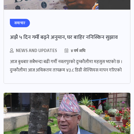
समाचार
अझै ५ दिन गर्मी बढ्ने अनुमान, घर बाहिर ननिस्किन सुझाव
NEWS AND UPDATES
४ वर्ष अघि
आज बुधबार सबैभन्दा बढी गर्मी नवलपुरको दुम्कौलीमा महसुस भएको छ ।
दुम्कौलीमा आज अधिकतम तापक्रम ४३.८ डिग्री सेल्सियस मापन गरिएको