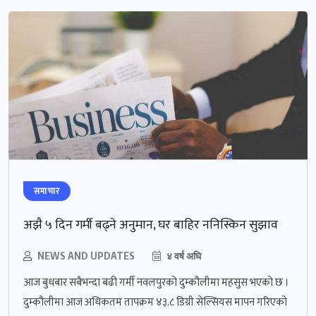
समाचार
अझै ५ दिन गर्मी बढ्ने अनुमान, घर बाहिर ननिस्किन सुझाव
NEWS AND UPDATES
४ वर्ष अघि
आज बुधबार सबैभन्दा बढी गर्मी नवलपुरको दुम्कौलीमा महसुस भएको छ ।
दुम्कौलीमा आज अधिकतम तापक्रम ४३.८ डिग्री सेल्सियस मापन गरिएको