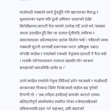
माओवादी संख्याले सानो हुँदाहुँदै पनि भ्रष्टाचारका विरुद्ध र
सुशासनका पक्षमा यति ठूलो अभियान चलाएको देखेर
बिरोधीहरुमा छटपटी पैदा भएको उल्लेख गर्दै उनले भने,‘यसबाट
जनता उत्साहित हुँदै थिए तर दलाल पूँजीपति, माफिया र
सामन्तवादका अवेशषहरुमा आतंक सिर्जना भयो । पछिल्लो समय
नक्कली भूटानी शरणार्थी प्रकरणका फरार अभियुक्त पक्राउ
परेपछि कांग्रेस र एमालेको एकथरि नेतृत्वमा छटपटी नै पैदा भयो
। त्यसकै परिणामस्वरुप रातारात सहमति गरेर सरकार
बनाइएको घामजत्तिकै छर्लङ छ ।’
उनले कांग्रेस एमालेले नेतृत्व लिंदैगर्दा हारेर गएजस्तो र माओवादी
सरकारबाट निस्कदा जितेर निस्केजस्तो माहोल बन्न पुगेको
टिप्पणी गरे । ‘अब उनीहरु हामीलाई कमजोर बनाउने नाममा
बलिदानीपूर्ण संघर्षमार्फत स्थापित गरेका एजेण्डासहितको
संविधानमाथि प्रहार गर्न चाहन्छन्, अघि बढाएको