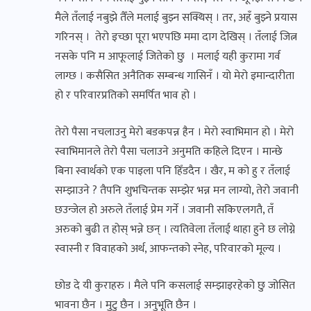
मैले तँलाई नबुझे तैँले मलाई बुझ्न सक्थिस् । तर, अहँ बुझ्ने प्रयास
गरिनस् । तेरो इच्छा पूरा भएपछि ममा दाग देखिस् । तँलाई जित्न
नसके पनि म आफूलाई जितेको छु । मलाई यही कुरामा गर्व
लाग्छ । कसैसित अनैतिक सम्बन्ध गासिनँ । यो मेरो इमान्दारीता
हो र परिवारप्रतिको समर्पित भाव हो ।
तेरो पैसा नचलाउनु मेरो बडकपन्न हैन । मेरो स्वाभिमान हो । मेरो
स्वाभिमानले तेरो पैसा चलाउने अनुमति कहिले दिएन । मान्छे
बिना स्वार्थको एक पाइला पनि हिँडदैन । खैर, म को हु र तँलाई
सम्झाउने ? तैपनि शुभचिन्तक सम्झेर भन्न मन लाग्यो, तेरो जवानी
छउन्जेल हो अरुले तँलाई प्रेम गर्ने । जवानी सकिएलगतै, तँ
अरुको बुढी त होस् भन्ने छन् । त्यतिवेला तँलाई थाहा हुने छ लोग्ने
स्वास्नी र विवाहको अर्थ, आफन्तको स्नेह, परिवारको मूल्य ।
छोड दे यी कुराहरु । मैले पनि कसलाई सम्झाइरहेको छु जोसित
भावना छैन । मुटु छैन । अनुभूति छैन ।