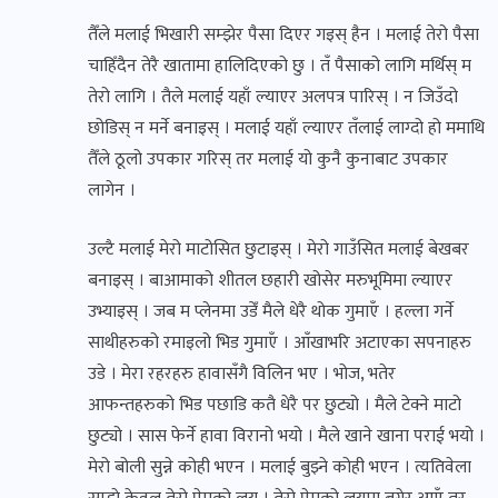
तैँले मलाई भिखारी सम्झेर पैसा दिएर गइस् हैन । मलाई तेरो पैसा
चाहिँदैन तेरै खातामा हालिदिएको छु । तँ पैसाको लागि मर्थिस् म
तेरो लागि । तैले मलाई यहाँ ल्याएर अलपत्र पारिस् । न जिउँदो
छोडिस् न मर्ने बनाइस् । मलाई यहाँ ल्याएर तँलाई लाग्दो हो ममाथि
तैँले ठूलो उपकार गरिस् तर मलाई यो कुनै कुनाबाट उपकार
लागेन ।
उल्टै मलाई मेरो माटोसित छुटाइस् । मेरो गाउँसित मलाई बेखबर
बनाइस् । बाआमाको शीतल छहारी खोसेर मरुभूमिमा ल्याएर
उभ्याइस् । जब म प्लेनमा उडेँ मैले धेरै थोक गुमाएँ । हल्ला गर्ने
साथीहरुको रमाइलो भिड गुमाएँ । आँखाभरि अटाएका सपनाहरु
उडे । मेरा रहरहरु हावासँगै विलिन भए । भोज, भतेर
आफन्तहरुको भिड पछाडि कतै धेरै पर छुट्यो । मैले टेक्ने माटो
छुट्यो । सास फेर्ने हावा विरानो भयो । मैले खाने खाना पराई भयो ।
मेरो बोली सुन्ने कोही भएन । मलाई बुझ्ने कोही भएन । त्यतिवेला