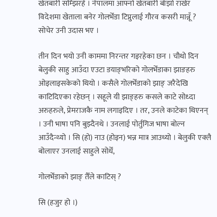
खेतबारी सम्झिरहे । नेपालमा आफ्नो खेतबारी बाँझो राखेर
विदेशमा खेताला बनेर गोलभेँडा टिप्नुलाई गौरव कसरी मान्नूँ ?
सोचेर उनी उदास भए ।
तीन दिन भयो उनी काममा निरन्तर गइरहेका छन । चौथो दिन
बेलुकी साहु आउँदा एउटा डयाङ्भरिको गोलभेँडाका झाङहरु
ओइलाइसकेको थियो । कसैले गोलभेँडाको झाङ् जरैदेखि
काटिदिएका रहेछन् । सहूले यी झाङ्हरु कसले काटे सोध्दा
अरुहरुले, प्रेमराजकै नाम लगाइदिए । तर, उनले काटेका थिएनन्
। उनी भाषा पनि बुझ्दैनथे । उनलाई पोर्तुगिज भाषा बोल्न
आउँदैन्थ्यो । सि (हो) नाउ (होइन) भन्न मात्र आउथ्यो । बेलुकी एक्लै
बोलाएर उनलाई साहुले सोधेँ,
गोलभेँडाको झाङ् तैँले काटिस् ?
सि (हजुर हो ।)