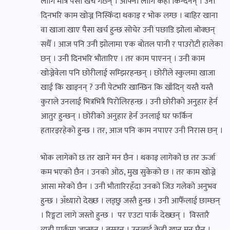
लागि मात्र पैसा खर्च गर्छन् । आफ्नो लागि केही किन्दैनन् । उनी
दिनभरि काम खोज्न निस्किँदा थकाइ र भोक लग्छ । बाहिर खाना
वा खाजा खाए पैसा खर्च हुन्छ सोचेर उनी पछाडि झोला बोक्छन्
सधैँ । आज पनि उनी झोलामा एक बोतल पानी र पाउरोटी हालेका
छन् । उनी दिनभरि भौतारिए । तर काम पाएनन् । उनी काम
खोज्नेवेला पनि छोरीलाई सम्झिरहन्छन् । छोरीले स्कुलमा खाजा
खाई कि खाइनन् ? उनी पेटभरि खान्छिन कि खाँदिन् यस्तै यस्तै
कुराले उनलाई भित्रभित्रै पिरोलिरहन्छ । उनी छोरीको अनुहार हेर्न
आतुर हुन्छन् । छोरीको अनुहार हेर्न उनलाई घर फर्किन
हतारइरहेको हुन्छ । तर, आज पनि काम नपाएर उनी निरास छन् ।
भोक लागेको छ तर खाने मन छैन । थकाइ लागेको छ तर ऊर्जा
कम भएको छैन । उनको ओठ, मुख सुकेको छ । तर काम खोज्ने
आसा मरेको छैन । उनी भौतारिरहँदा उनको जिउ गलेको अनुभव
हुन्छ । अँध्यारो देख्छ । लड्छु जस्तै हुन्छ । उनी आफैँलाई छाम्छन्
। रिङ्गटा लागे जस्तो हुन्छ । पर एउटा पार्क देख्छन् । विस्तारै
त्यही पार्कमा जान्छन् । बस्छन । उनलाई केही खान मन छैन ।