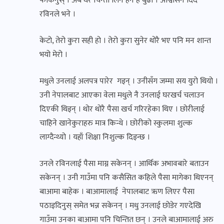
फर्किनुस् । अब धेरै चिन्ता लिने हैन है बुढा । आश्वासन दिँदै
रविनले भने ।
केटो, तेरो कुरा सही हो । तेरो कुरा सुनेर थोरै भए पनि मन शान्त
भयो मेरो ।
मधुले उनलाई अलपत्र पारेर गइन् । उनीसँग जम्मा सय युरो थियो ।
उनी नेपालबाट आएका वेला मधुले नै उनलाई घरखर्च चलाउन
दिएकी थिइन् । थोर थोरै पैसा खर्च गरिरहेका थिए । छोरीलाई
चाहिने खानेकुराहरु मात्र किन्थे । छोरीको स्कुलमा शुल्क
लाग्दैन्थ्यो । यहाँ शिक्षा निशुल्क दिइन्छ ।
उनले रविनलाई पैसा माग्न सकेनन् । आर्थिक अभावबारे बताउन
सकेनन् । उनी गाउँमा पनि कसैसित कहिले पैसा मागेका थिएनन्
बाआमा बाहेक । बाआमालाई नेपालबाट ऋण लिएर पैसा
पठाइदिनुस् समेत भन्न सकेनन् । मधु उनलाई छोडेर गएदेखि
गाउँमा उनका बाआमा पनि चिन्तित छन् । उनले बाआमालाई अरु