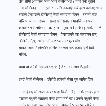
तेरी आमा अर्कैसित भागी भनेर कसरी भन्ने ? फेरि उनी बुझने
उमेरकी छैनन् । उनी ठुली भएपछि उनलाई सबै कुरा बताउँछु भनेर
अहिले प्रेमराजले छोरीलाई केही बताएका छैनन् । उनको बाल
मस्तिष्कमा नकारात्मक असर पर्न सक्छ । मानसिक रुपमा
कमजोर पर्न सक्छिन् । बेसहारा अनुभव गर्न सक्छिन् सोचेर उनले
छोरीलाई केही बताएका छैनन् । प्रेमराजको गह भरिएका छन्
छोरीले नदेखून भनेर उनी बाथरुम गएर मुख धोए । उनी
बाथरुमबाट निस्केपछि छोरीले उनलाई पाँच हजार युरो दिँदै
भनिन्,
बाबा यो रुपैयाँ आमाले हजुरलाई दे भनेर मलाई दिनुभो ।
उनले केही बोलेनन् । छोरीले दिएको पैसा चुप लागेर लिए ।
उनलाई मधुको खाता नम्बर थाहा थियो । बिहान छोरीलाई स्कुल
पठाएर मधुको खातामा पैसा जम्मा गर्न गए । उनले मधुको पैसा
उनकै खातामा जम्मा गरेर आए । मधुलाई भाइवरमा खोजे ।