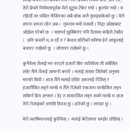
सम्झे केवल तेरो प्रेमको लय । तेरो प्रेमको लयमा बगेर आएँ तर,
तेरो प्रेमले निर्ममतापूर्वक मेरो मुटुमा टेकेर गयो । कुल्चेर गयो । म
रहिरहेँ तर मसित गाँसिएका सबै थोक कतै गुमाइसकेको छु । मेरो
सपना सपना रहेन अब । गुमनाम भयो मजस्तै । निद्रा आँखाबाट
ओझेल परेको छ । चाडपर्व झुक्किएर पनि दैलामा कहिले टेक्दैन
। अनि कसरी म, म रहेँ त ? केवल छोरीको भविष्य हेर्न आफूलाई
बचाएर राखेको छु । जोगाएर राखेको छु ।
कुनैवेला तँलाई मन पराउने हजाराै थिए त्यतिवेला ती सबैसित
लडेर मैले तँलाई आफनो बनाएँ । मलाई संसार जितेको अनुभव
भएको थियो । आज तैँले मलाई छोडेर अरुलाई रोजिस् र
हजारौँसित लड्ने मान्छे म तैँले रोजेको एकजना मान्छेसित लड्न
सकिनँ प्रिय अन्जान । हेर् त संसारसित लड्न सक्ने मान्छे म आज
तेरो रोजाइको अगाडि विवश छु । हारेको छु । लाचार छु ।
मेरो स्वाभिमानलाई कुल्चिस् । मलाई बेरोजगार सम्झेर छोडिस् ।