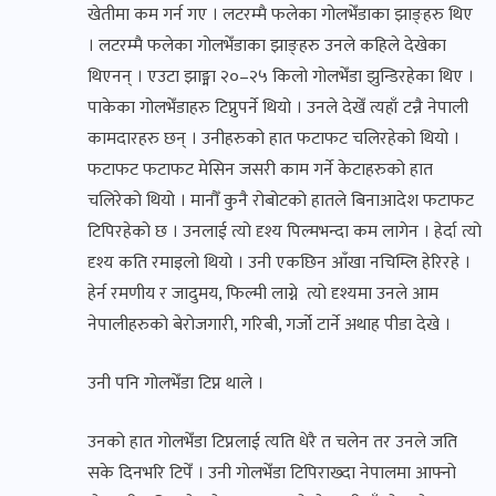
खेतीमा कम गर्न गए । लटरम्मै फलेका गोलभेँडाका झाङ्हरु थिए
। लटरम्मै फलेका गोलभेँडाका झाङ्हरु उनले कहिले देखेका
थिएनन् । एउटा झाङ्मा २०–२५ किलो गोलभेँडा झुन्डिरहेका थिए ।
पाकेका गोलभेँडाहरु टिप्नुपर्ने थियो । उनले देखेँ त्यहाँ टन्नै नेपाली
कामदारहरु छन् । उनीहरुको हात फटाफट चलिरहेको थियो ।
फटाफट फटाफट मेसिन जसरी काम गर्ने केटाहरुको हात
चलिरेको थियो । मानौँ कुनै रोबोटको हातले बिनाआदेश फटाफट
टिपिरहेको छ । उनलाई त्यो दृश्य पिल्मभन्दा कम लागेन । हेर्दा त्यो
दृश्य कति रमाइलो थियो । उनी एकछिन आँखा नचिम्लि हेरिरहे ।
हेर्न रमणीय र जादुमय, फिल्मी लाग्ने त्यो दृश्यमा उनले आम
नेपालीहरुको बेरोजगारी, गरिबी, गर्जो टार्ने अथाह पीडा देखे ।
उनी पनि गोलभेँडा टिप्न थाले ।
उनको हात गोलभेँडा टिप्नलाई त्यति धेरै त चलेन तर उनले जति
सके दिनभरि टिपेँ । उनी गोलभेँडा टिपिराख्दा नेपालमा आफ्नो