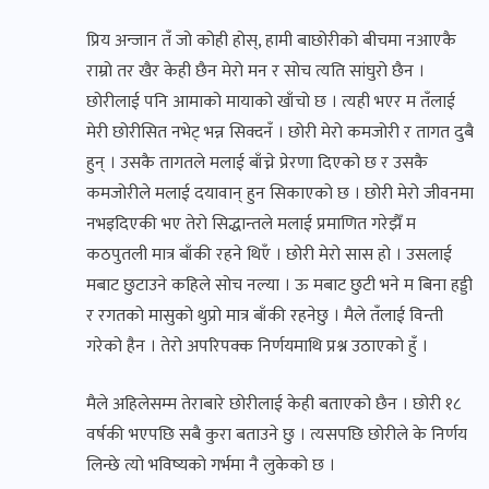
प्रिय अन्जान तँ जो कोही होस्, हामी बाछोरीको बीचमा नआएकै
राम्रो तर खैर केही छैन मेरो मन र सोच त्यति सांघुरो छैन ।
छोरीलाई पनि आमाको मायाको खाँचो छ । त्यही भएर म तँलाई
मेरी छोरीसित नभेट् भन्न सिक्दनँ । छोरी मेरो कमजोरी र तागत दुबै
हुन् । उसकै तागतले मलाई बाँच्ने प्रेरणा दिएको छ र उसकै
कमजोरीले मलाई दयावान् हुन सिकाएको छ । छोरी मेरो जीवनमा
नभइदिएकी भए तेरो सिद्धान्तले मलाई प्रमाणित गरेझैँ म
कठपुतली मात्र बाँकी रहने थिएँ । छोरी मेरो सास हो । उसलाई
मबाट छुटाउने कहिले सोच नल्या । ऊ मबाट छुटी भने म बिना हड्डी
र रगतको मासुको थुप्रो मात्र बाँकी रहनेछु । मैले तँलाई विन्ती
गरेको हैन । तेरो अपरिपक्क निर्णयमाथि प्रश्न उठाएको हुँ ।
मैले अहिलेसम्म तेराबारे छोरीलाई केही बताएको छैन । छोरी १८
वर्षकी भएपछि सबै कुरा बताउने छु । त्यसपछि छोरीले के निर्णय
लिन्छे त्यो भविष्यको गर्भमा नै लुकेको छ ।