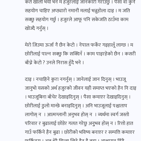
कतै खाली भयो भने म हजुरलाई जानकारी गराउँछु । पैसा वा कुनै
सहयोग चाहिए अप्ठ्यारो नमानी मलाई भन्नुहोला दाइ । म जति
सक्छु सहयोग गर्छु । हजुरले आफू पनि सकेजति ठाउँमा काम
खोज्दै गर्नुस् ।
मेरो जिउमा ऊर्जा नै छैन केटो । नेपाल फर्केर गइहालूँ लाग्छ । म
छोरीलाई पाल्न सक्छु कि सक्दिनँ । काम पाइरहेको छैन । कसरी
बाँच्ने केटो ? उनले निरास हुँदै भने ।
दाइ । नचाहिने कुरा नगर्नुस् । जानेलाई जान दिनुस् । भाउजू
जानुभो यसको अर्थ हजुरको जीवन यही समाप्त भएको हैन नि दाइ
। भाउजूबिना बाँचेर देखाइदिनुस् । पैसा कमाएर देखाइदिनुस् ।
छोरीलाई ठुलो मान्छे बनाइदिनुस् । अनि भाउजूलाई पश्चाताप
लागोस् न । आत्मग्लानी अनुभव होस् न । व्यर्थमा स्वर्ग जस्तो
परिवार र बुढालाई छोडेर गलत गरेछु अनुुभव होस् न । रित्तो हात
गाउँ फर्किने हैन बुढा । छोरीको भविष्य बनाएर र सम्पत्ति कमाएर