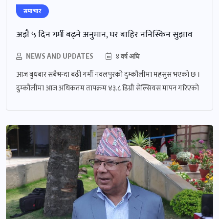
समाचार
अझै ५ दिन गर्मी बढ्ने अनुमान, घर बाहिर ननिस्किन सुझाव
NEWS AND UPDATES
४ वर्ष अघि
आज बुधबार सबैभन्दा बढी गर्मी नवलपुरको दुम्कौलीमा महसुस भएको छ ।
दुम्कौलीमा आज अधिकतम तापक्रम ४३.८ डिग्री सेल्सियस मापन गरिएको