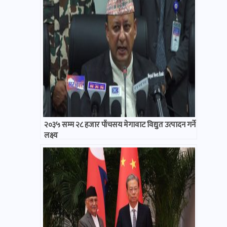
२०३५ सम्म २८ हजार पाँचसय मेगावाट विद्युत उत्पादन गर्ने
लक्ष्य