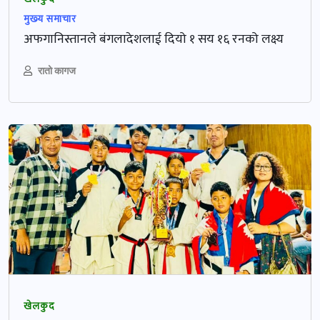
मुख्‍य समाचार
अफगानिस्तानले बंगलादेशलाई दियो १ सय १६ रनको लक्ष्य
रातो कागज
खेलकुद