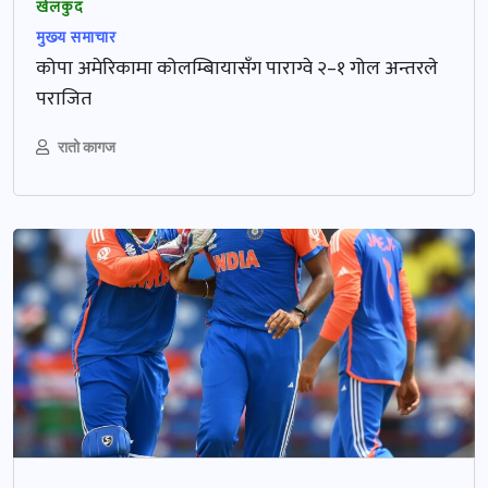
खेलकुद
मुख्‍य समाचार
कोपा अमेरिकामा कोलम्बिायासँग पाराग्वे २–१ गोल अन्तरले
पराजित
रातो कागज