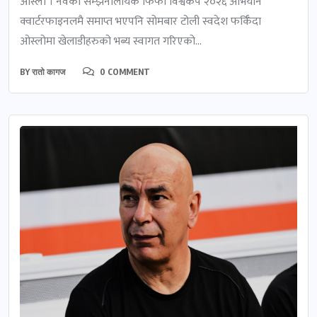
ओस्लो । नर्वेको सम्झनालायक फिफा विश्वकप २०२६ अभियान
क्वार्टरफाइनलमै समाप्त भएपनि सोमबार टोली स्वदेश फर्किँदा
ओस्लोमा खेलाडीहरुको भब्य स्वागत गरिएको...
BY
रातो कागज
0 COMMENT