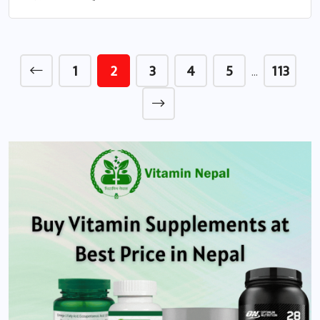
1
2
3
4
5
113
…