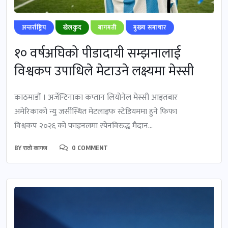
अन्तर्राष्ट्रिय
खेलकुद
बागमती
मुख्‍य समाचार
१० वर्षअघिको पीडादायी सम्झनालाई
विश्वकप उपाधिले मेटाउने लक्ष्यमा मेस्सी
काठमाडौं । अर्जेन्टिनाका कप्तान लियोनेल मेस्सी आइतबार
अमेरिकाको न्यु जर्सीस्थित मेटलाइफ स्टेडियममा हुने फिफा
विश्वकप २०२६ को फाइनलमा स्पेनविरुद्ध मैदान...
BY
रातो कागज
0 COMMENT