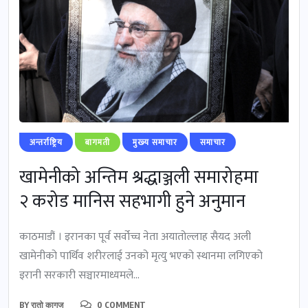
अन्तर्राष्ट्रिय
बागमती
मुख्‍य समाचार
समाचार
खामेनीको अन्तिम श्रद्धाञ्जली समारोहमा
२ करोड मानिस सहभागी हुने अनुमान
काठमाडौं । इरानका पूर्व सर्वोच्च नेता अयातोल्लाह सैयद अली
खामेनीको पार्थिव शरीरलाई उनको मृत्यु भएको स्थानमा लगिएको
इरानी सरकारी सञ्चारमाध्यमले...
BY
रातो कागज
0 COMMENT