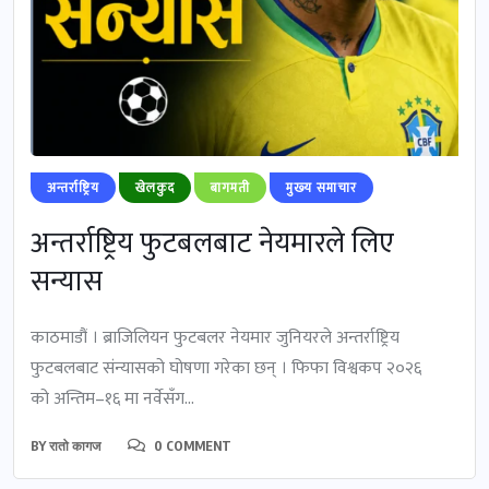
अन्तर्राष्ट्रिय
खेलकुद
बागमती
मुख्‍य समाचार
अन्तर्राष्ट्रिय फुटबलबाट नेयमारले लिए
सन्यास
काठमाडौं । ब्राजिलियन फुटबलर नेयमार जुनियरले अन्तर्राष्ट्रिय
फुटबलबाट संन्यासको घोषणा गरेका छन् । फिफा विश्वकप २०२६
को अन्तिम–१६ मा नर्वेसँग...
BY
रातो कागज
0 COMMENT