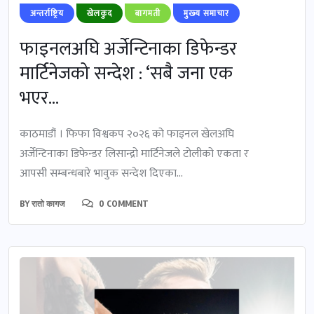
अन्तर्राष्ट्रिय
खेलकुद
बागमती
मुख्‍य समाचार
फाइनलअघि अर्जेन्टिनाका डिफेन्डर
मार्टिनेजको सन्देश : ‘सबै जना एक
भएर...
काठमाडौं । फिफा विश्वकप २०२६ को फाइनल खेलअघि
अर्जेन्टिनाका डिफेन्डर लिसान्द्रो मार्टिनेजले टोलीको एकता र
आपसी सम्बन्धबारे भावुक सन्देश दिएका...
BY
रातो कागज
0 COMMENT