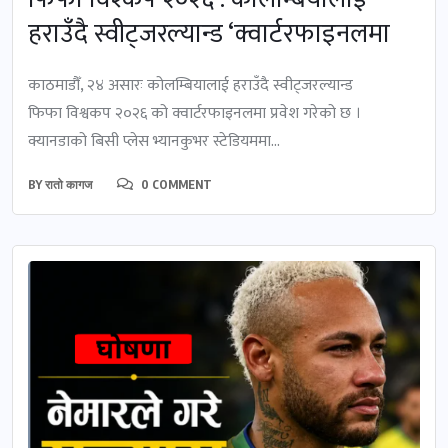
हराउँदै स्वीट्जरल्यान्ड ‘क्वार्टरफाइनलमा
काठमाडौँ, २४ असारः कोलम्बियालाई हराउँदै स्वीट्जरल्यान्ड
फिफा विश्वकप २०२६ को क्वार्टरफाइनलमा प्रवेश गरेको छ ।
क्यानडाको बिसी प्लेस भ्यानकुभर स्टेडियममा...
BY
रातो कागज
0 COMMENT