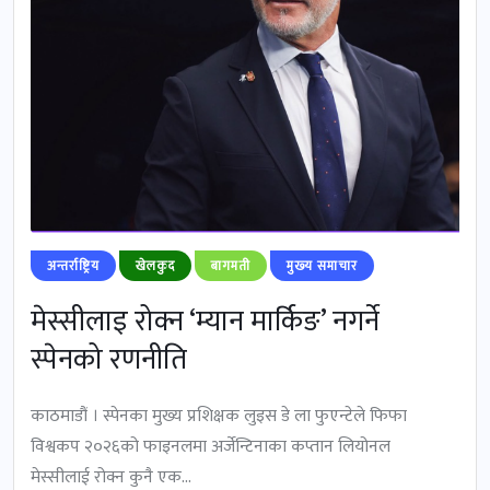
अन्तर्राष्ट्रिय
खेलकुद
बागमती
मुख्‍य समाचार
मेस्सीलाइ रोक्न ‘म्यान मार्किङ’ नगर्ने
स्पेनको रणनीति
काठमाडौं । स्पेनका मुख्य प्रशिक्षक लुइस डे ला फुएन्टेले फिफा
विश्वकप २०२६को फाइनलमा अर्जेन्टिनाका कप्तान लियोनल
मेस्सीलाई रोक्न कुनै एक...