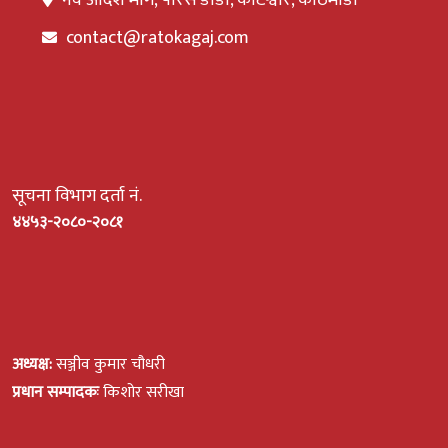
नव आदर्श मार्ग, पेरिस डाँडा, कोटेश्वोर, काठमाडौं
contact@ratokagaj.com
सूचना विभाग दर्ता नं.
४४५३-२०८०-२०८१
अध्यक्ष:
सञ्जीव कुमार चौधरी
प्रधान सम्पादकः
किशोर सरीखा