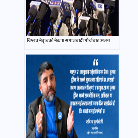
विप्लव नेतृत्वको नेकपा समाजवादी मोर्चाबाट अलग