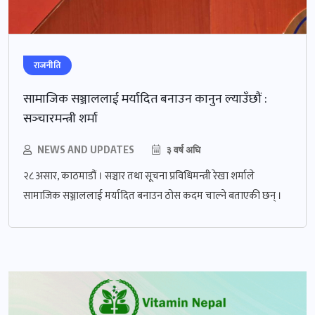
राजनीति
सामाजिक सञ्जाललाई मर्यादित बनाउन कानुन ल्याउँछौं :
सञ्‍चारमन्त्री शर्मा
NEWS AND UPDATES
३ वर्ष अघि
२८ असार, काठमाडौं । सञ्चार तथा सूचना प्रविधिमन्त्री रेखा शर्माले
सामाजिक सञ्जाललाई मर्यादित बनाउन ठोस कदम चाल्ने बताएकी छन् ।