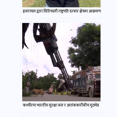
इजरायल द्वारा सिरियाली राष्ट्रपति दरबार क्षेत्रमा आक्रमण
कश्मीरमा भारतीय सुरक्षा बल र आतंककारीबीच मुठभेड