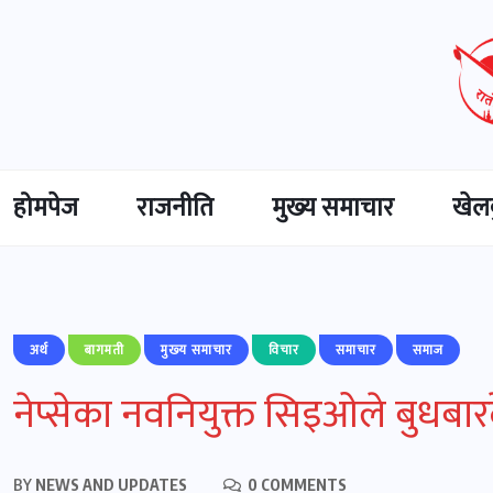
होमपेज
राजनीति
मुख्‍य समाचार
खेल
अर्थ
बागमती
मुख्‍य समाचार
विचार
समाचार
समाज
नेप्सेका नवनियुक्त सिइओले बुधबारदे
BY
NEWS AND UPDATES
0 COMMENTS