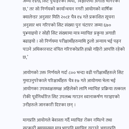
जम्मा १४९६ सिट पुर्याइएको थियो,’ विज्ञप्तिमा अगाडि भनिएको
छ,‘ तर सो निर्णयको कार्यान्वयन नगरी आयोगको वार्षिक
क्यालेन्डर अनुसार मिति २०८१ चैत्र १४ गते प्रकाशित सूचना
अनुसार थप गरिएको सिट संख्या पुनः घंटाएर जम्मा ६७०
पु¥याइयो र सोही सिट संख्यामा मात्र म्याचिङ प्रकृया अगाडी
बढाइयो । सो निर्णयमा परीक्षार्थीहरुमाथि ठुलो अन्याय भई पढ्न
पाउने अधिकारवाट वंचित गरिएकोप्रति हाम्रो गहिरो आपत्ति रहेको
छ,’
आयोगको उक्त निर्णयले गर्दा ८०० भन्दा वढी परीक्षार्थीहरुले सिट
गुमाउनुपरेकाले परिक्षार्थीहरु चैत्र १७ गते आयोगमा भेला भई
आयोगका उपाध्यक्षसमक्ष अहिलेको लागि म्याचिङ प्रक्रिया तत्काल
रोकी पूर्वनिर्धारित सिट उपलब्ध गराउन ध्यानाकर्षण गराइएको
उनीहरुले जानकारी दिएका छन् ।
मागप्रति आयोगले बेवास्ता गर्दै म्याचिङ रोक्न नमिल्ने तथा
सरकारी क्याम्पसमा मात्र भएपनि म्याचिङ गराउने अडानप्रति