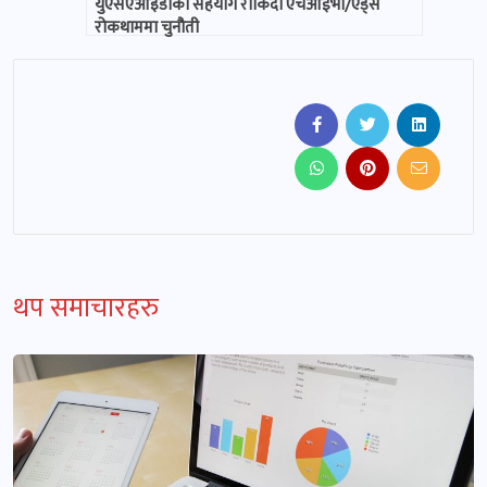
युएसएआइडीको सहयोग रोकिदा एचआईभी/एड्स
रोकथाममा चुनौती
थप समाचारहरु