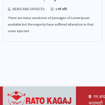
NEWS AND UPDATES
४ वर्ष अघि
There are many variations of passages of Lorem Ipsum
available but the majority have suffered alteration in that
some injected
नव आदर्श
काठमाडौं