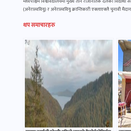
मध्यपश्चिम विश्वविद्यालयमा मुख्य तीन राजनितिक दलका विद्यार्थी संगठन
(अनेरास्ववियु) र अनेरास्ववियु क्रान्तिकारी एक्लाएक्लै चुनावी मै
थप समाचारहरु