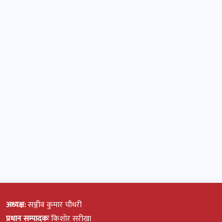
अध्यक्ष:
सञ्जीव कुमार चौधरी
प्रधान सम्पादकः
किशोर सरीखा