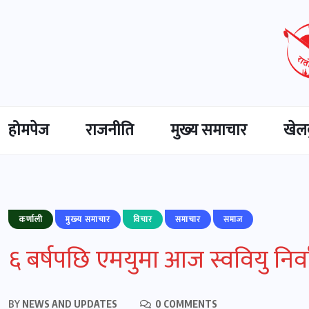
होमपेज
राजनीति
मुख्‍य समाचार
खेल
कर्णाली
मुख्‍य समाचार
विचार
समाचार
समाज
६ बर्षपछि एमयुमा आज स्ववियु निर्वा
BY
NEWS AND UPDATES
0 COMMENTS