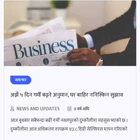
समाचार
अझै ५ दिन गर्मी बढ्ने अनुमान, घर बाहिर ननिस्किन सुझाव
NEWS AND UPDATES
४ वर्ष अघि
आज बुधबार सबैभन्दा बढी गर्मी नवलपुरको दुम्कौलीमा महसुस भएको छ ।
दुम्कौलीमा आज अधिकतम तापक्रम ४३.८ डिग्री सेल्सियस मापन गरिएको