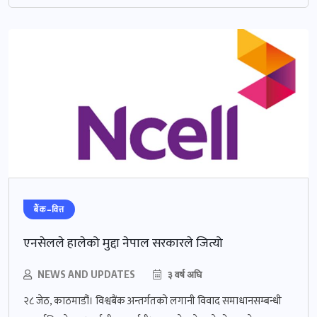
बैंक–वित्त
एनसेलले हालेको मुद्दा नेपाल सरकारले जित्यो
NEWS AND UPDATES
३ वर्ष अघि
२८ जेठ, काठमाडौं। विश्वबैंक अन्तर्गतको लगानी विवाद समाधानसम्बन्धी