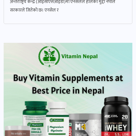
अन्तर्राष्ट्रिय केन्द्र (आईसीएसआईडी)मा एनसेलले हालेको मुद्दा नेपाल
सरकारले जितेको छ। एनसेल र