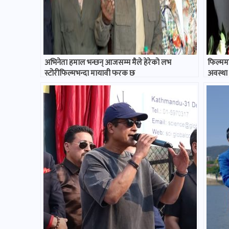
अभिनेता हमाल भन्छन् आजसम्म मैले हेरेको लभ
फिल्ममा
स्टोरीफिल्मभन्दा मायावी फरक छ
अवस्था ब