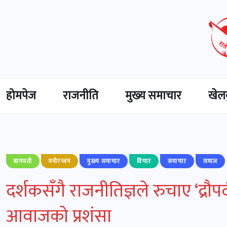
होमपेज
राजनीति
मुख्‍य समाचार
खेल
बागमती
मनोरन्जन
मुख्‍य समाचार
विचार
समाचार
समाज
दर्शकसँगै राजनीतिज्ञले रुचाए ‘द्रौपद
आवाजको प्रशंसा