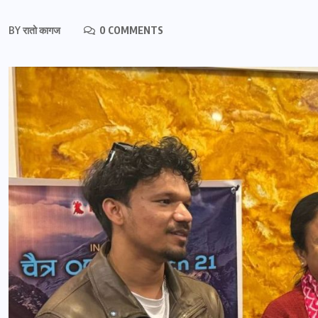
BY
रातो कागज
0 COMMENTS