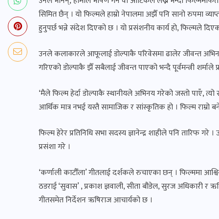
उनले भनिन्,‘हामीले भाषण गर्ने वा आर्टिकल लेख्ने भन्दा फिल्ममार्फ
सिमित छैन् । यो फिल्मले हाम्रो नेपालमा अझैँ पनि सानो रुपमा व्य
हुनुपर्छ भन्ने संदेश दिएको छ । यो प्रसंशनीय कार्य हो, फिल्मले दिएक
उनले कलाकारले आफूलाई डोल्पाकै परिवेसमा ढालेर जीवन्त अभिनय 
गरिएको डोल्पाकै झैँ सबैलाई जीवन्त पाएको भन्दै पूर्वमन्त्री शर्माले प
‘मैले फिल्म हेर्दा डोल्पाकै स्थानीयले अभिनय गरेको जस्तो पाएँ, त
आर्थिक मात्र नभई यस्तै सामाजिक र सांस्कृतिक हो । फिल्म राम्रो ब
फिल्म हेरेर प्रतिनिधि सभा सदस्य ज्ञानेन्द्र शाहीले पनि तारिफ ग
प्रसंशा गरे ।
‘कर्णाली काटौँला’ गीतलाई दर्शकले रुचाएका छन् । फिल्ममा आश्वि
ठडराई ‘सुवास’ , प्रकाश ज्ञवाली, सीता बौडेल, सुरज अधिकारी र
गीतसमेत निर्देशन ऋषिराज आचार्यको छ ।