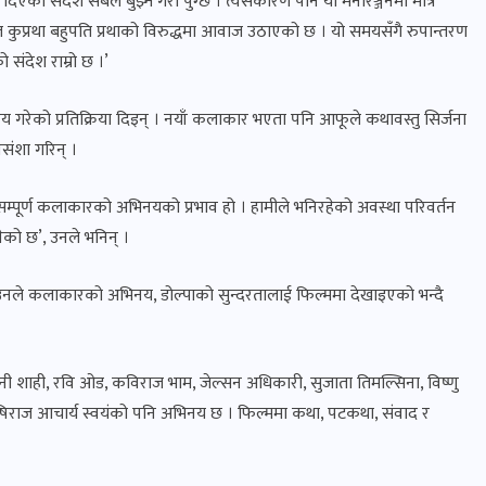
त दिएको संदेश सबैले बुझ्ने गरी पुग्छ । त्यसकारण पनि यो मनोरञ्जनमा मात्र
ाप्त कुप्रथा बहुपति प्रथाको विरुद्धमा आवाज उठाएको छ । यो समयसँगै रुपान्तरण
ो संदेश राम्रो छ ।’
गरेको प्रतिक्रिया दिइन् । नयाँ कलाकार भएता पनि आफूले कथावस्तु सिर्जना
्रसंशा गरिन् ।
्यो सम्पूर्ण कलाकारको अभिनयको प्रभाव हो । हामीले भनिरहेको अवस्था परिवर्तन
नेको छ’, उनले भनिन् ।
रे । उनले कलाकारको अभिनय, डोल्पाको सुन्दरतालाई फिल्ममा देखाइएको भन्दै
नी शाही, रवि ओड, कविराज भाम, जेल्सन अधिकारी, सुजाता तिमल्सिना, विष्णु
 ऋषिराज आचार्य स्वयंको पनि अभिनय छ । फिल्ममा कथा, पटकथा, संवाद र