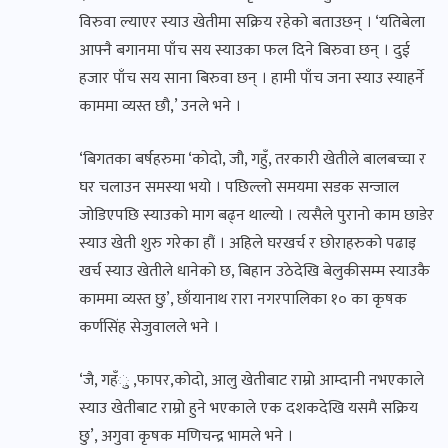
विरुवा ल्याएर स्याउ खेतीमा सक्रिय रहेको बताउछन् । ‘यतिबेला
आफ्नै बगानमा पाँच सय स्याउका फल दिने बिरुवा छन् । दुई
हजार पाँच सय साना बिरुवा छन् । हामी पाँच जना स्याउ स्याहर्ने
काममा व्यस्त छौ,’ उनले भने ।
‘बिगतका बर्षहरुमा ‘कोदो, जौ, गहुँ, तरकारी खेतीले बालबच्चा र
घर चलाउन समस्या भयो । पछिल्लो समयमा सडक सन्जाल
जोडिएपछि स्याउको माग बढ्न थाल्यो । त्यसैले पुरानो काम छाडेर
स्याउ खेती शुरु गरेका हौं । अहिले घरखर्च र छोराहरुको पढाइ
खर्च स्याउ खेतीले धानेको छ, बिहान उठेदेखि बेलुकीसम्म स्याउकै
काममा व्यस्त छु’, छाँयानाथ रारा नगरपालिका १० का कृषक
कर्णसिंह सेजुवालले भने ।
‘जै, गहँु ,फापर,कोदो, आलु खेतीबाट राम्रो आम्दानी नभएकाले
स्याउ खेतीबाट राम्रो हुने भएकाले एक दशकदेखि यसमै सक्रिय
छु’, अगुवा कृषक मणिचन्द्र भामले भने ।