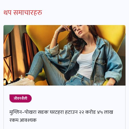
थप समाचारहरु
जीवनशैली
मुग्लिन–पोखरा सडकः घरटहरा हटाउन २२ करोड ४५ लाख
रकम आवश्यक