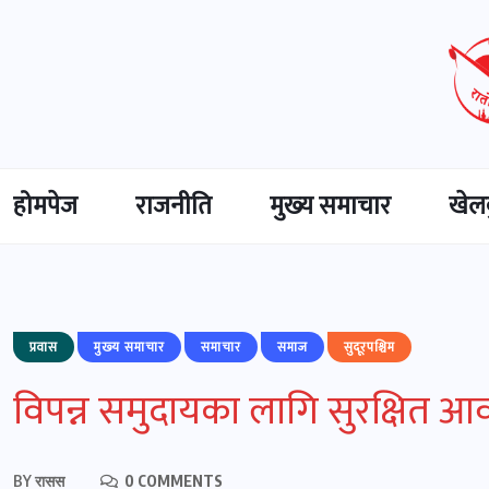
होमपेज
राजनीति
मुख्‍य समाचार
खेल
प्रवास
मुख्‍य समाचार
समाचार
समाज
सुदूरपश्चिम
विपन्न समुदायका लागि सुरक्षित आव
BY
रासस
0 COMMENTS