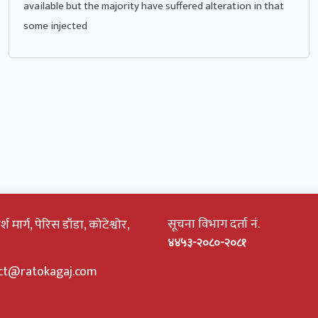
available but the majority have suffered alteration in that
some injected
सूचना विभाग दर्ता नं.
 मार्ग, पेरिस डाँडा, कोटेश्वोर,
४४५३-२०८०-२०८१
ct@ratokagaj.com