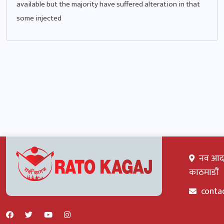
available but the majority have suffered alteration in that
some injected
नव आदर्श
काठमाडौं
conta