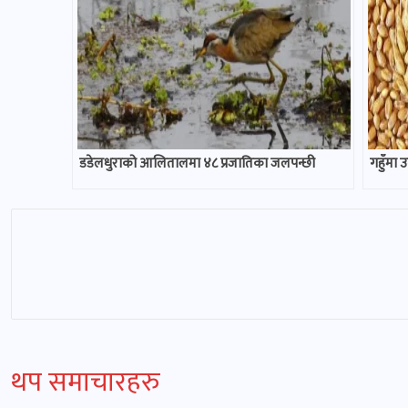
डडेलधुराको आलितालमा ४८ प्रजातिका जलपन्छी
गहुँमा 
थप समाचारहरु