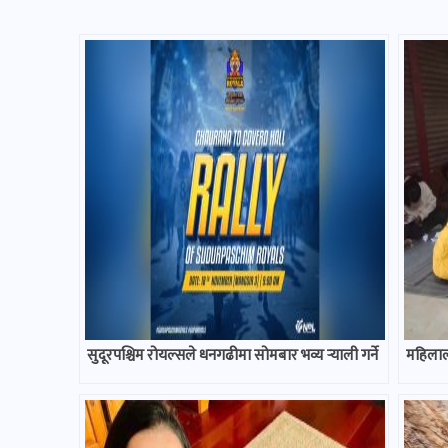
सुदूरपश्चिम रोयल्सले धनगढीमा सोमबार भव्य र्‍याली गर्ने
महिलाल