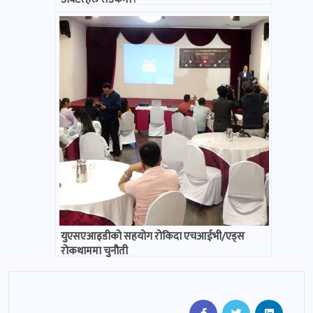
युएसएआइडीको सहयोग रोकिदा एचआईभी/एड्स
रोकथाममा चुनौती