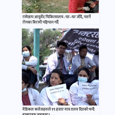
रामेछाप आयुर्वेद चिकित्सालय : घर–घर जाँदै, नसर्ने
रोगका बिरामी पहिचान गर्दै
मेडिकल कलेजहरुले १९ हजार मात्र तलव दिएको भन्दै
डाक्टरहरु सडकमा !