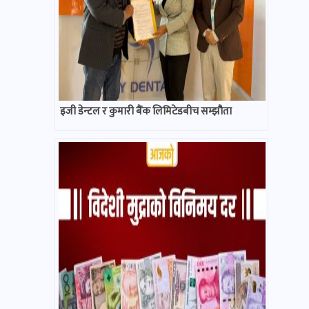
इजी डेन्टल र कुमारी बैंक लिमिटेडबीच सम्झौता