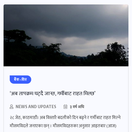
बैंक–वित्त
‘अब तापक्रम घट्दै जान्छ, गर्मीबाट राहत मिल्छ’
NEWS AND UPDATES
३ वर्ष अघि
२८ जेठ, काठमाडौं। अब विस्तारै बदलीको दिन बढ्ने र गर्मीबाट राहत मिल्ने
मौसमविदले जनाएका छन् । मौसमविदहरुका अनुसार आइतबार (आज)