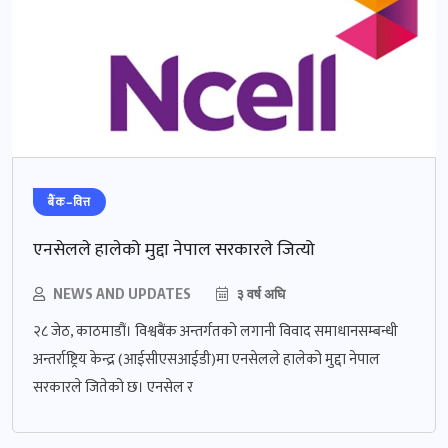
बैंक–वित्त
एनसेलले हालेको मुद्दा नेपाल सरकारले जित्यो
NEWS AND UPDATES
३ वर्ष अघि
२८ जेठ, काठमाडौं। विश्वबैंक अन्तर्गतको लगानी विवाद समाधानसम्बन्धी
अन्तर्राष्ट्रिय केन्द्र (आईसीएसआईडी)मा एनसेलले हालेको मुद्दा नेपाल
सरकारले जितेको छ। एनसेल र